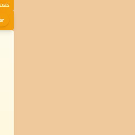
o país
ar