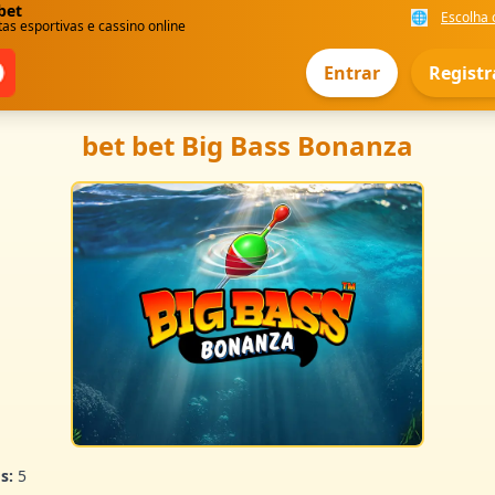
bet
🌐
Escolha 
as esportivas e cassino online
Entrar
Registr
bet bet Big Bass Bonanza
s:
5