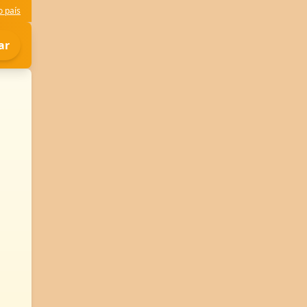
o país
ar