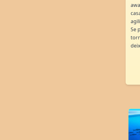
awa
cas
agi
Se 
tor
dei