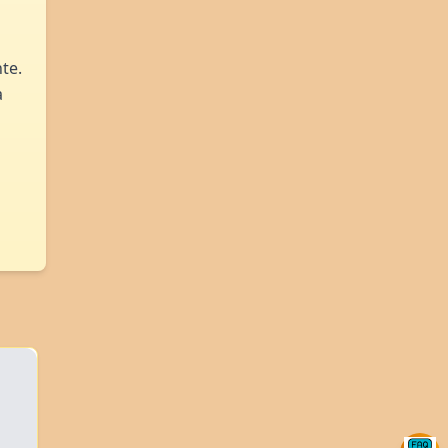
te.
a