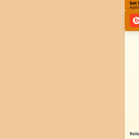
bet 
Apost
Rolo