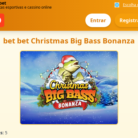
bet
🌐
Escolha 
as esportivas e cassino online
Entrar
Registr
bet bet Christmas Big Bass Bonanza
s:
5