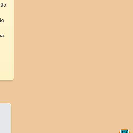
ção
do
na