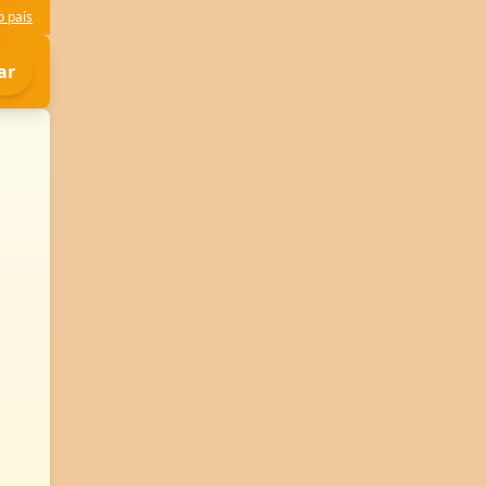
o país
ar