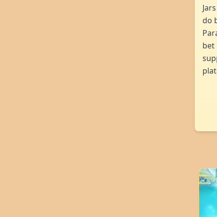
Jars
do 
Par
bet 
sup
pla