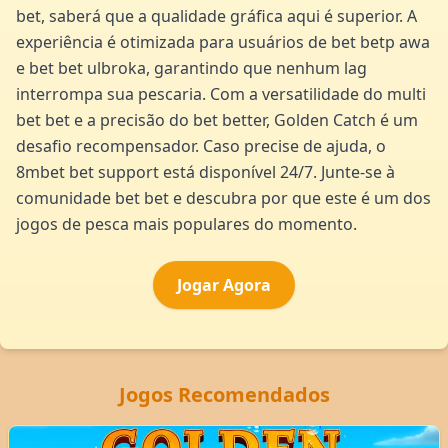
bet, saberá que a qualidade gráfica aqui é superior. A
experiência é otimizada para usuários de bet betp awa
e bet bet ulbroka, garantindo que nenhum lag
interrompa sua pescaria. Com a versatilidade do multi
bet bet e a precisão do bet better, Golden Catch é um
desafio recompensador. Caso precise de ajuda, o
8mbet bet support está disponível 24/7. Junte-se à
comunidade bet bet e descubra por que este é um dos
jogos de pesca mais populares do momento.
Jogar Agora
Jogos Recomendados